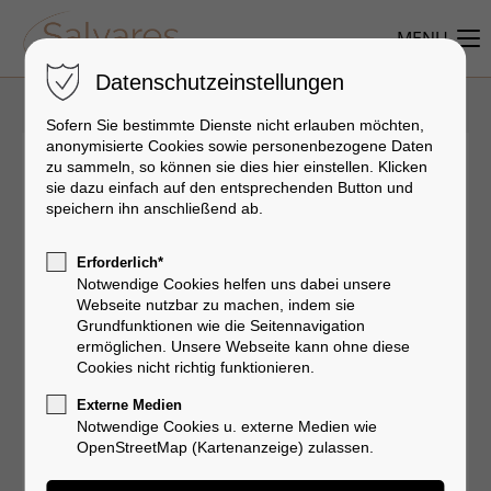
MENU
Datenschutzeinstellungen
Sofern Sie bestimmte Dienste nicht erlauben möchten,
anonymisierte Cookies sowie personenbezogene Daten
10-Punkte-Lifting
zu sammeln, so können sie dies hier einstellen. Klicken
sie dazu einfach auf den entsprechenden Button und
speichern ihn anschließend ab.
Ein neues Behandlungskonzept in der
Erforderlich*
Faltenunterspritzung bietet das 10 Punkte -Lifting
Notwendige Cookies helfen uns dabei unsere
für Gesicht und Hals.
Webseite nutzbar zu machen, indem sie
Grundfunktionen wie die Seitennavigation
Mit dieser Technik werden sogenannte BAP= Bio-
ermöglichen. Unsere Webseite kann ohne diese
Ästhetische Punkte im Gesicht und Hals mit
Cookies nicht richtig funktionieren.
kleinen Mengen unvernetzter und quervernetzter
Externe Medien
Hyaluronsäure aufgefüllt.
Notwendige Cookies u. externe Medien wie
OpenStreetMap (Kartenanzeige) zulassen.
Ein glattes und jugendliches Hautbild entsteht.