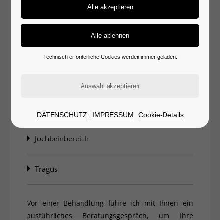
Die Ergebnisse überzeugen!
Die zehn Punkte, die üblicherweise beim 10-
Punkte-Lifting behandelt werden:
Technisch erforderliche Cookies werden immer geladen.
Wangenbereich
Kieferwinkel
DATENSCHUTZ
IMPRESSUM
Cookie-Details
Jochbeinbereich
Tragus
Vor einer Behandlung führe ich mit Ihnen ein
ausführliches Beratungsgespräch
, um Ihre